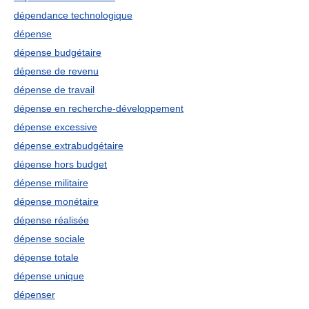
dépendance technologique
dépense
dépense budgétaire
dépense de revenu
dépense de travail
dépense en recherche-développement
dépense excessive
dépense extrabudgétaire
dépense hors budget
dépense militaire
dépense monétaire
dépense réalisée
dépense sociale
dépense totale
dépense unique
dépenser