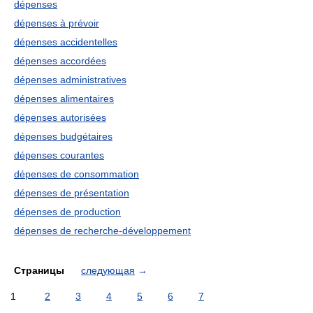
dépenses
dépenses à prévoir
dépenses accidentelles
dépenses accordées
dépenses administratives
dépenses alimentaires
dépenses autorisées
dépenses budgétaires
dépenses courantes
dépenses de consommation
dépenses de présentation
dépenses de production
dépenses de recherche-développement
Страницы
следующая
→
1
2
3
4
5
6
7